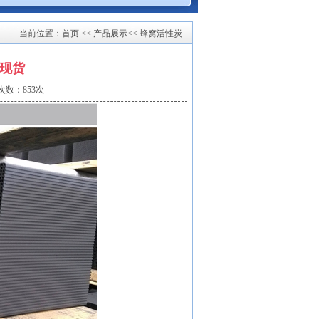
当前位置：
首页
<< 产品展示<< 蜂窝活性炭
碘现货
次数：853次