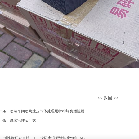
>> 返回 <<
一条：
喷漆车间喷烤漆房气体处理用特种蜂窝活性炭
一条：
蜂窝活性炭厂家
|
活性炭厂家直销
|
沈阳宏盛源活性炭销售中心
|