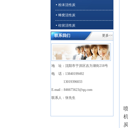
粉末活性炭
蜂窝活性炭
柱状活性炭
联系我们
更多<<
石英砂、无烟煤
溶剂回收/VOCs净化专用活性炭
地 址：沈阳市于洪区吉力湖街218号
电 话：13840199492
13019396033
E-mail：
846675623@qq.com
联系人：张先生
炭