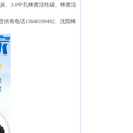
性炭、3.0中孔蜂窝活性碳、蜂窝活
供有电话13840199492、沈阳蜂