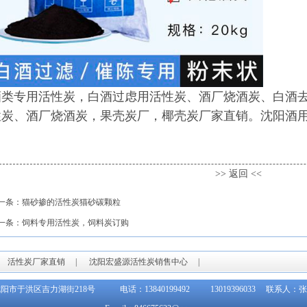
酒类专用活性炭，白酒过虑用活性炭、酒厂烧酒炭、白酒
炭、酒厂烧酒炭，果壳炭厂，椰壳炭厂家直销。沈阳酒用活性碳
>> 返回 <<
一条：
猫砂掺的活性炭猫砂碳颗粒
一条：
饲料专用活性炭，饲料炭订购
|
活性炭厂家直销
|
沈阳宏盛源活性炭销售中心
|
阳市于洪区吉力湖街218号 电话：13840199492 13019396033 联系