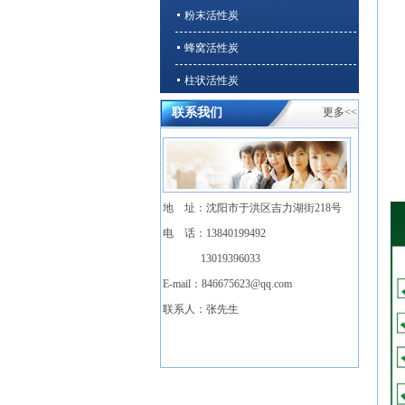
粉末活性炭
蜂窝活性炭
柱状活性炭
联系我们
更多<<
石英砂、无烟煤
溶剂回收/VOCs净化专用活性炭
地 址：沈阳市于洪区吉力湖街218号
电 话：13840199492
13019396033
E-mail：
846675623@qq.com
联系人：张先生