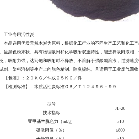
工业专用活性炭
本品选用优质天然木炭为原料，根据化工行业的不同生产工艺和化工产
。呈黑色粉末状。具有物理吸附和化学吸附双重特性，能选择吸附液相、
泛，吸附力强，达到饱和吸附时不释放、不溶解于强酸碱溶液，过滤速度
试剂、染料溶剂等生产上的脱色精制、除臭提纯。且适用于工业废气回收
【包装】：２０ＫＧ／件或２５ＫＧ／件
【检测标准】：木质活性炭标准ＧＢ／Ｔ１２４９６－９９
型号
JL-20
技术指标
亚甲基兰脱色力（ml/g）
≥10
碘吸附值（％）
≥800
干燥减量（％）
≤10