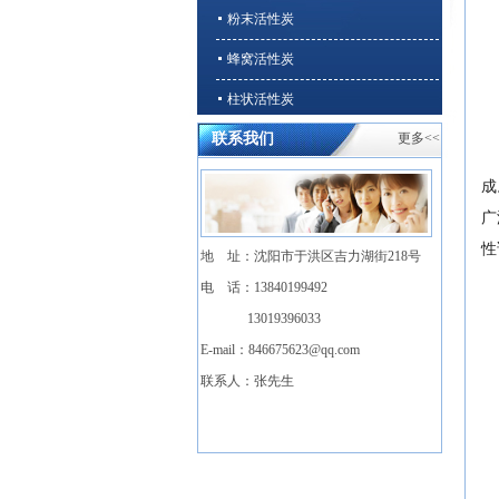
粉末活性炭
蜂窝活性炭
柱状活性炭
联系我们
更多<<
石英砂、无烟煤
溶剂回收/VOCs净化专用活性炭
成
广
性
地 址：沈阳市于洪区吉力湖街218号
电 话：13840199492
13019396033
E-mail：
846675623@qq.com
联系人：张先生