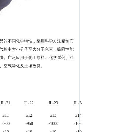
品的不同化学特性，采用科学方法精制而
气相中大小分子至大分子色素，吸附性能
快。广泛应用于化工原料、化学试剂、油
、空气净化及土壤改良。
JL-21
JL-22
JL-23
JL-24
JL-25
≥11
≥12
≥13
≥14
≥15
≥900
≥950
≥1000
≥1050
≥1050
≤10
≤10
≤10
≤10
≤10