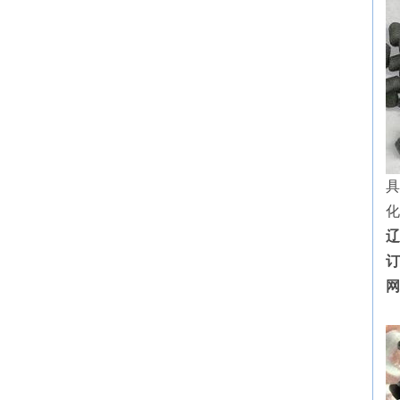
具
化
辽
订