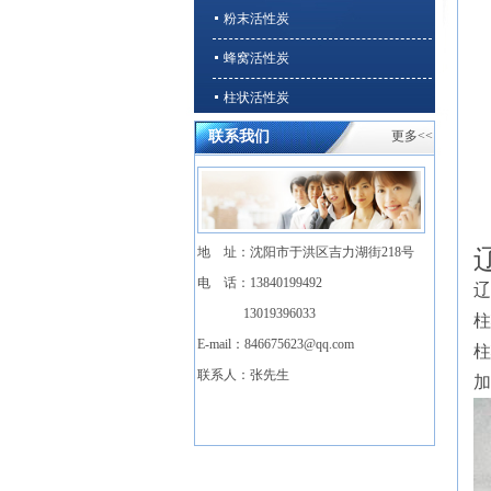
粉末活性炭
蜂窝活性炭
柱状活性炭
联系我们
更多<<
石英砂、无烟煤
溶剂回收/VOCs净化专用活性炭
地 址：沈阳市于洪区吉力湖街218号
电 话：13840199492
辽
13019396033
柱
E-mail：
846675623@qq.com
柱
联系人：张先生
加