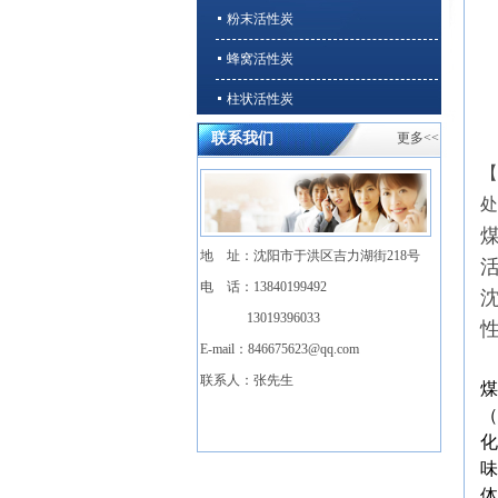
粉末活性炭
蜂窝活性炭
柱状活性炭
联系我们
更多<<
石英砂、无烟煤
【
溶剂回收/VOCs净化专用活性炭
处
地 址：沈阳市于洪区吉力湖街218号
活
电 话：13840199492
13019396033
性
E-mail：
846675623@qq.com
联系人：张先生
煤
（
化
味
体