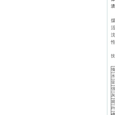
渍
活
性
技
P