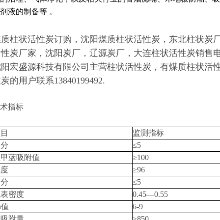
剂液的制备等
。
煤质柱状活性炭订购，沈阳煤质柱状活性炭，东北柱状炭
性炭厂家，沈阳炭厂，辽源炭厂，大连柱状活性炭销售电话，求
沈阳宏盛源科技有限公司主营柱状活性炭，有煤质柱状活
炭的用户联系13840199492.
术指标
项目
监测指标
水分
≤
5
亚甲蓝吸附值
≥
100
强度
≥
96
灰分
≤
5
观表密度
0.45
—
0.55
h
值
6-9
碘吸附量
≥85
0